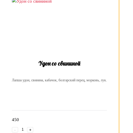
Удон со свининой
Лапша удон, свинина, кабачок, болгарский перец, морковь, лук.
450
-
+