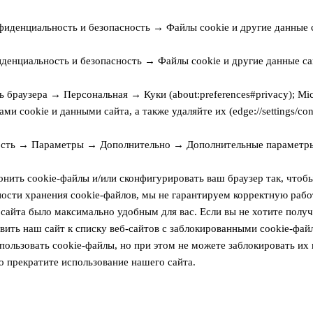
енциальность и безопасность → Файлы cookie и другие данные сайт
енциальность и безопасность → Файлы cookie и другие данные са
браузера → Персональная → Куки (about:preferences#privacy); Mi
cookie и данными сайта, а также удаляйте их (edge://settings/cont
ость → Параметры → Дополнительно → Дополнительные параметры
нить cookie-файлы и/или сконфигурировать ваш браузер так, чтоб
ости хранения cookie-файлов, мы не гарантируем корректную рабо
сайта было максимально удобным для вас. Если вы не хотите получ
вить наш сайт к списку веб-сайтов с заблокированными cookie-фай
спользовать cookie-файлы, но при этом не можете заблокировать их
о прекратите использование нашего сайта.