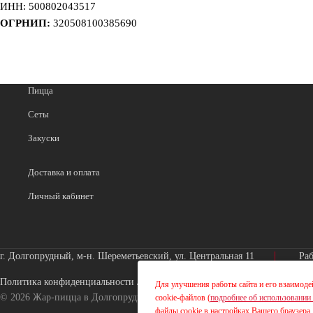
ИНН: 500802043517
ОГРНИП:
320508100385690
Пицца
Сеты
Закуски
Доставка и оплата
Личный кабинет
г. Долгопрудный, м-н. Шереметьевский, ул. Центральная 11
Раб
Политика конфиденциальности
/
ИП Абросимова Ольга Владимировна
Для улучшения работы сайта и его взаимоде
© 2026 Жар-пицца в Долгопрудном / Разработка сайта:
ultron.pro
cookie-файлов (
подробнее об использовании 
файлы cookie в настройках Вашего браузера.