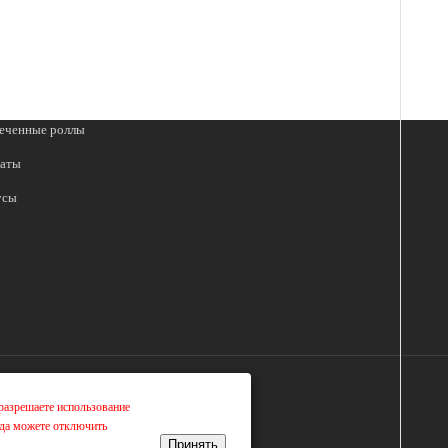
еченные роллы
аты
усы
разрешаете использование
гда можете отключить
Принять