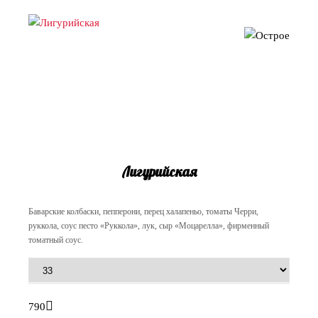
Лигурийская
Баварские колбаски, пепперони, перец халапеньо, томаты Черри,
руккола, соус песто «Руккола», лук, сыр «Моцарелла», фирменный
томатный соус.
790