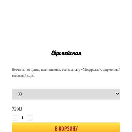
Европейская
Ветчина, говядина, шампиньоны, томаты, сыр «Моцарелла», фирменный
томатный соус.
720
-
+
В КОРЗИНУ