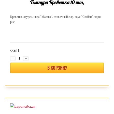
Темпура Креветка 10 шт,
Креветка, огурец, икра "Масаго", сливочный сыр, соус "Спайси", нори,
рис
550
-
+
В КОРЗИНУ