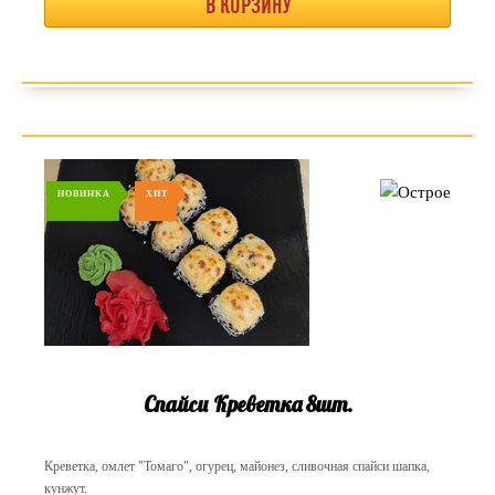
В КОРЗИНУ
НОВИНКА
ХИТ
Спайси Креветка 8шт.
Креветка, омлет "Томаго", огурец, майонез, сливочная спайси шапка,
кунжут.