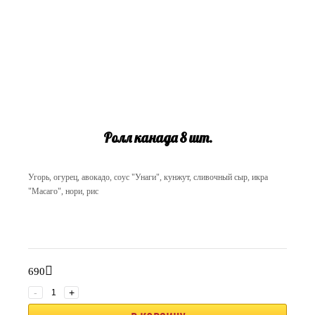
Ролл канада 8 шт.
Угорь, огурец, авокадо, соус "Унаги", кунжут, сливочный сыр, икра
"Масаго", нори, рис
690
-
+