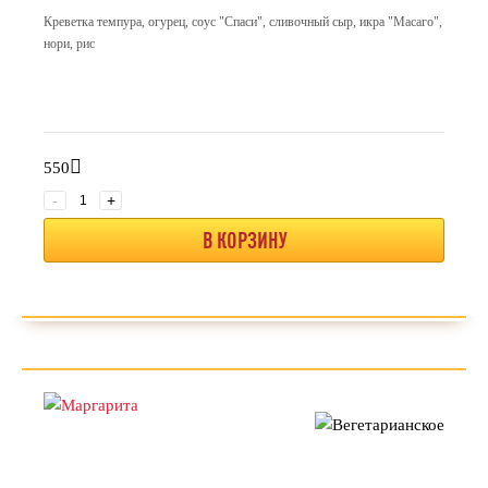
Креветка темпура, огурец, соус "Спаси", сливочный сыр, икра "Масаго",
нори, рис
550
-
+
В КОРЗИНУ