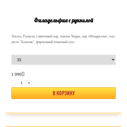
Филадельфия с рукколой
Лосось, Руккола, сливочный сыр, томаты Черри, сыр «Моцарелла», соус
песто "Базилик", фирменный томатный соус.
1 090
-
+
В КОРЗИНУ