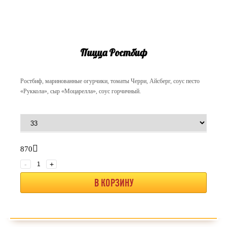
Пицца Ростбиф
Ростбиф, маринованные огурчики, томаты Черри, Айсберг, соус песто
«Руккола», сыр «Моцарелла», соус горчичный.
870
-
+
В КОРЗИНУ