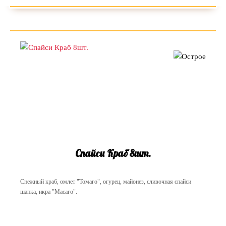
Спайси Краб 8шт.
Снежный краб, омлет "Томаго", огурец, майонез, сливочная спайси
шапка, икра "Масаго".