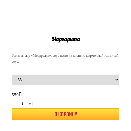
Маргарита
Томаты, сыр «Моцарелла», соус песто «Базилик», фирменный томатный
соус.
550
-
+
В КОРЗИНУ