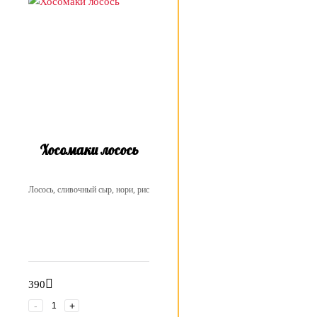
Хосомаки лосось
Лосось, сливочный сыр, нори, рис
390
-
+