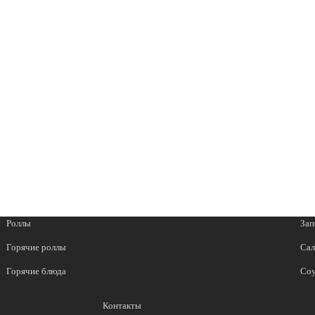
Роллы
Зап
Горячие роллы
Сал
Горячие блюда
Со
Контакты