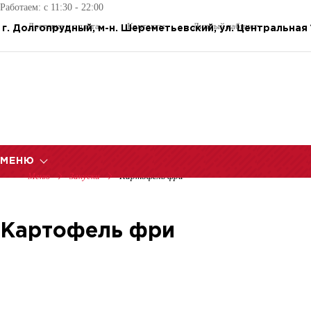
Работаем: с 11:30 - 22:00
Доставка и оплата
Контакты
Личный кабинет
г. Долгопрудный, м-н. Шереметьевский, ул. Центральная 
МЕНЮ
Меню
Закуски
Картофель фри
Картофель фри