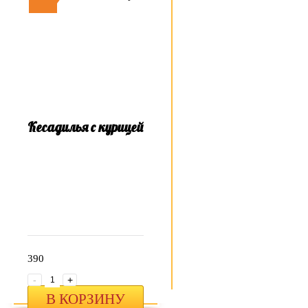
Кесадилья с курицей
390
-
+
В КОРЗИНУ