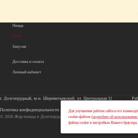
Пицца
Сеты
Закуски
Доставка и оплата
Личный кабинет
г. Долгопрудный, м-н. Шереметьевский, ул. Центральная 11
Раб
Политика конфиденциальности
/
ИП Абросимова Ольга Владимировна
Для улучшения работы сайта и его взаимоде
© 2026 Жар-пицца в Долгопрудном / Разработка сайта:
ultron.pro
cookie-файлов (
подробнее об использовании 
файлы cookie в настройках Вашего браузера.