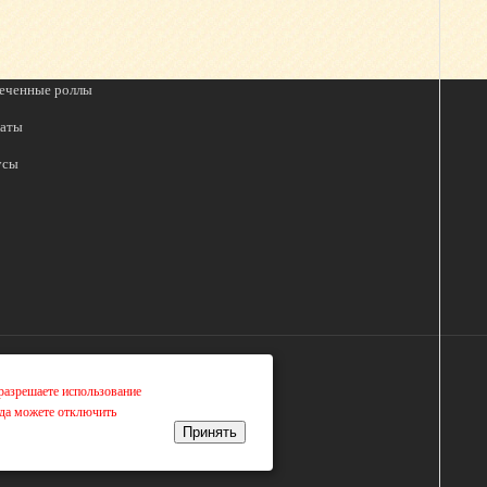
еченные роллы
аты
усы
разрешаете использование
гда можете отключить
Принять